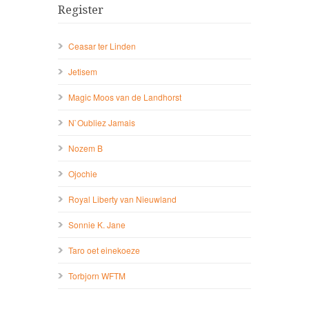
Register
Ceasar ter Linden
Jetisem
Magic Moos van de Landhorst
N`Oubliez Jamais
Nozem B
Ojochie
Royal Liberty van Nieuwland
Sonnie K. Jane
Taro oet einekoeze
Torbjorn WFTM