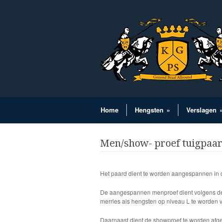
Home
Hengsten
»
Verslagen
Men/show- proef tuigpaa
Het paard dient te worden aangespannen in d
De aangespannen menproef dient volgens de 
merries als hengsten op niveau L te worden 
Daarnaast dient de showproef te worden afg