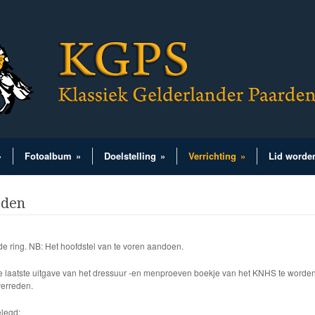
»
Fotoalbum
»
Doelstelling
»
Verrichting
»
Lid worde
rden
e ring. NB: Het hoofdstel van te voren aandoen.
laatste uitgave van het dressuur -en menproeven boekje van het KNHS te worden
verreden.
elegd: