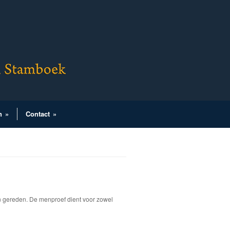
n
»
Contact
»
 gereden. De menproef dient voor zowel