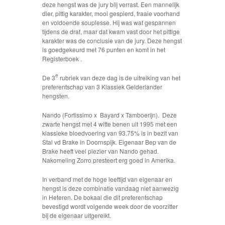
deze hengst was de jury blij verrast. Een mannelijk
dier, pittig karakter, mooi gespierd, fraaie voorhand
en voldoende souplesse. Hij was wat gespannen
tijdens de draf, maar dat kwam vast door het pittige
karakter was de conclusie van de jury. Deze hengst
is goedgekeurd met 76 punten en komt in het
Registerboek .
e
De 3
rubriek van deze dag is de uitreiking van het
preferentschap van 3 Klassiek Gelderlander
hengsten.
Nando (Fortissimo x Bayard x Tamboerijn). Deze
zwarte hengst met 4 witte benen uit 1995 met een
klassieke bloedvoering van 93.75% is in bezit van
Stal vd Brake in Doornspijk. Eigenaar Bep van de
Brake heeft veel plezier van Nando gehad.
Nakomeling Zorro presteert erg goed in Amerika.
In verband met de hoge leeftijd van eigenaar en
hengst is deze combinatie vandaag niet aanwezig
in Heteren. De bokaal die dit preferentschap
bevestigd wordt volgende week door de voorzitter
bij de eigenaar uitgereikt.