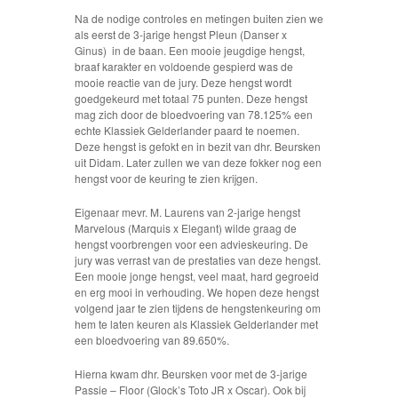
Na de nodige controles en metingen buiten zien we
als eerst de 3-jarige hengst Pleun (Danser x
Ginus) in de baan. Een mooie jeugdige hengst,
braaf karakter en voldoende gespierd was de
mooie reactie van de jury. Deze hengst wordt
goedgekeurd met totaal 75 punten. Deze hengst
mag zich door de bloedvoering van 78.125% een
echte Klassiek Gelderlander paard te noemen.
Deze hengst is gefokt en in bezit van dhr. Beursken
uit Didam. Later zullen we van deze fokker nog een
hengst voor de keuring te zien krijgen.
Eigenaar mevr. M. Laurens van 2-jarige hengst
Marvelous (Marquis x Elegant) wilde graag de
hengst voorbrengen voor een advieskeuring. De
jury was verrast van de prestaties van deze hengst.
Een mooie jonge hengst, veel maat, hard gegroeid
en erg mooi in verhouding. We hopen deze hengst
volgend jaar te zien tijdens de hengstenkeuring om
hem te laten keuren als Klassiek Gelderlander met
een bloedvoering van 89.650%.
Hierna kwam dhr. Beursken voor met de 3-jarige
Passie – Floor (Glock’s Toto JR x Oscar). Ook bij