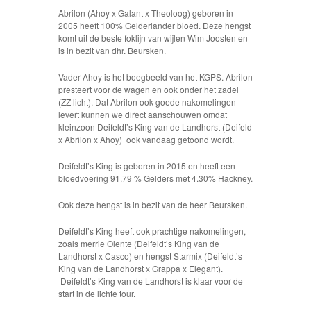
Abrilon (Ahoy x Galant x Theoloog) geboren in
2005 heeft 100% Gelderlander bloed. Deze hengst
komt uit de beste foklijn van wijlen Wim Joosten en
is in bezit van dhr. Beursken.
Vader Ahoy is het boegbeeld van het KGPS. Abrilon
presteert voor de wagen en ook onder het zadel
(ZZ licht). Dat Abrilon ook goede nakomelingen
levert kunnen we direct aanschouwen omdat
kleinzoon Deifeldt’s King van de Landhorst (Deifeld
x Abrilon x Ahoy) ook vandaag getoond wordt.
Deifeldt’s King is geboren in 2015 en heeft een
bloedvoering 91.79 % Gelders met 4.30% Hackney.
Ook deze hengst is in bezit van de heer Beursken.
Deifeldt’s King heeft ook prachtige nakomelingen,
zoals merrie Olente (Deifeldt’s King van de
Landhorst x Casco) en hengst Starmix (Deifeldt’s
King van de Landhorst x Grappa x Elegant).
Deifeldt’s King van de Landhorst is klaar voor de
start in de lichte tour.