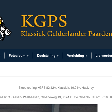
»
Fotoalbum
»
Doelstelling
»
Verrichting
»
Lid worde
Bloedvoering KGPS:82,42% Klassiek, 10,94% Hackney
naar: C. Giesen- Wielheesen, Groeneweg 13, 7141 DR te Groenlo. Tel.nr.: 06100