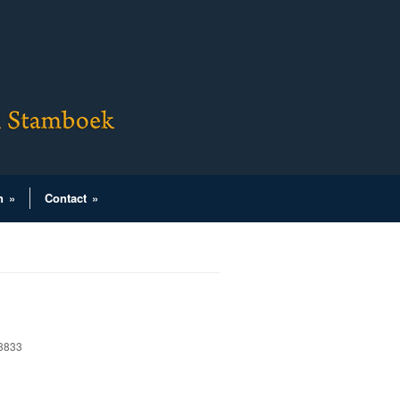
n
»
Contact
»
18833